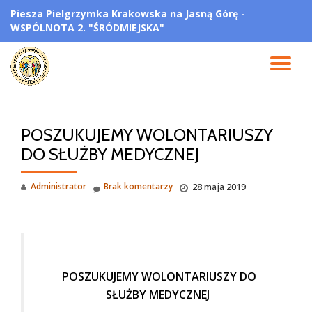
Piesza Pielgrzymka Krakowska na Jasną Górę -
WSPÓLNOTA 2. "ŚRÓDMIEJSKA"
Przejdź
do
treści
PR
NA
POSZUKUJEMY WOLONTARIUSZY
DO SŁUŻBY MEDYCZNEJ
Administrator
Brak komentarzy
28 maja 2019
POSZUKUJEMY WOLONTARIUSZY
DO
SŁUŻBY MEDYCZNEJ