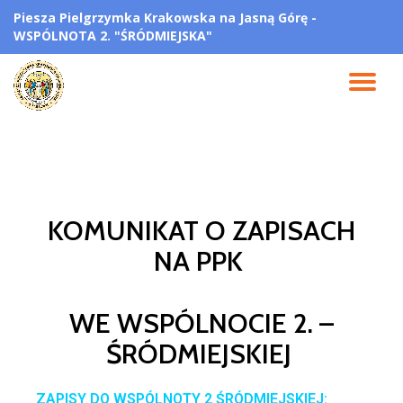
Piesza Pielgrzymka Krakowska na Jasną Górę -
WSPÓLNOTA 2. "ŚRÓDMIEJSKA"
Przejdź
do
treści
KOMUNIKAT O ZAPISACH
NA PPK
WE WSPÓLNOCIE 2. –
ŚRÓDMIEJSKIEJ
ZAPISY DO WSPÓLNOTY 2 ŚRÓDMIEJSKIEJ: