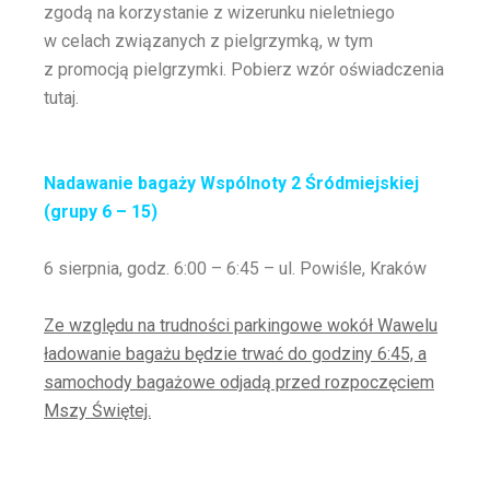
zgodą na korzystanie z wizerunku nieletniego
w celach związanych z pielgrzymką, w tym
z promocją pielgrzymki. Pobierz wzór oświadczenia
tutaj.
Nadawanie bagaży Wspólnoty 2 Śródmiejskiej
(grupy 6 – 15)
6 sierpnia, godz. 6:00 – 6:45 – ul. Powiśle, Kraków
Ze względu na trudności parkingowe wokół Wawelu
ładowanie bagażu będzie trwać do godziny 6:45, a
samochody bagażowe odjadą przed rozpoczęciem
Mszy Świętej.