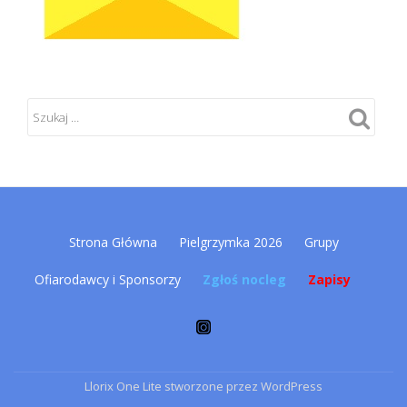
Drugie
Strona Główna
Pielgrzymka 2026
Grupy
menu
Ofiarodawcy i Sponsorzy
Zgłoś nocleg
Zapisy
Llorix One Lite
stworzone przez
WordPress