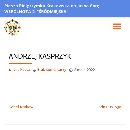
Piesza Pielgrzymka Krakowska na Jasną Górę -
WSPÓLNOTA 2. "ŚRÓDMIEJSKA"
Przejdź
do
treści
PR
NA
ANDRZEJ KASPRZYK
Julia Kopta
Brak komentarzy
8 maja 2022
NAWIGACJA WPISU
Kabel-Krakow
Adir Bus logo