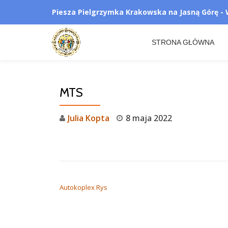
Piesza Pielgrzymka Krakowska na Jasną Górę -
Przejdź
do
STRONA GŁÓWNA
treści
MTS
Julia Kopta
8 maja 2022
NAWIGACJA WPISU
Autokoplex Rys